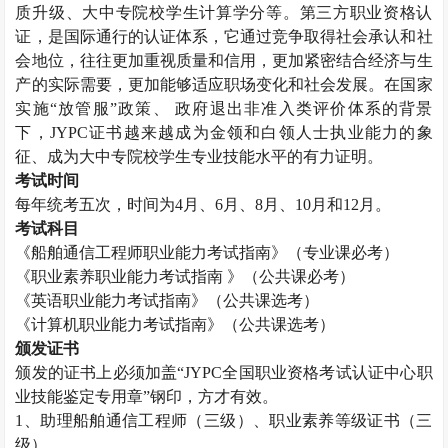
质升级、大中专院校学生计算学分等。第三方职业资格认
证，是国际通行的认证体系，它通过竞争取得社会承认和社
会地位，往往更加重视质量和信用，更加紧密结合经济与生
产的实际需要，更加能够适应职场变化和社会发展。在国家
实施“放管服”政策、 政府退出非准入类评价体系的背景
下，
JYPC
证书越来越成为金领和白领人士执业能力的象
征、成为大中专院校学生专业技能水平的有力证明。
考试时间
每年统考五次，时间为
4
月、
6
月、
8
月、
10
月和
12
月。
考试科目
《船舶通信工程师职业能力考试指南》（专业课必考）
《职业素养职业能力考试指南 》（公共课必考）
《英语职业能力考试指南》（公共课选考）
《计算机职业能力考试指南》（公共课选考）
颁发证书
颁发的证书上必须加盖“
JYPC
全国职业资格考试认证中心职
业技能鉴定专用章”钢印，方才有效。
1
、助理船舶通信工程师（三级）、职业素养等级证书（三
级）。