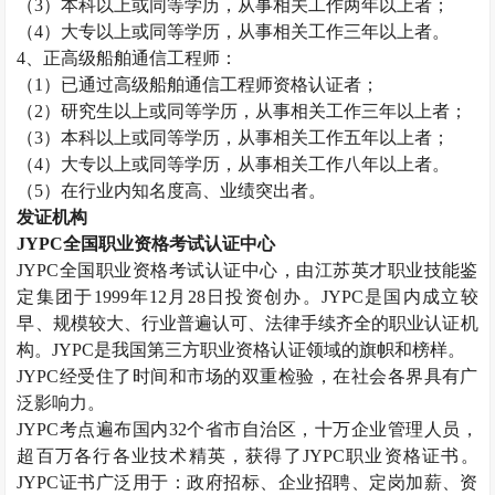
（
3
）本科以上或同等学历，从事相关工作两年以上者；
（
4
）大专以上或同等学历，从事相关工作三年以上者。
4
、正高级船舶通信工程师：
（
1
）已通过高级船舶通信工程师资格认证者；
（
2
）研究生以上或同等学历，从事相关工作三年以上者；
（
3
）本科以上或同等学历，从事相关工作五年以上者；
（
4
）大专以上或同等学历，从事相关工作八年以上者。
（
5
）在行业内知名度高、业绩突出者。
发证机构
JYPC
全国职业资格考试认证中心
JYPC
全国职业资格考试认证中心，由江苏英才职业技能鉴
定集团于
1999
年
12
月
28
日投资创办。
JYPC
是国内成立较
早、规模较大、行业普遍认可、法律手续齐全的职业认证机
构。
JYPC
是我国第三方职业资格认证领域的旗帜和榜样。
JYPC
经受住了时间和市场的双重检验，在社会各界具有广
泛影响力。
JYPC
考点遍布国内
32
个省市自治区，十万企业管理人员，
超百万各行各业技术精英，获得了
JYPC
职业资格证书。
JYPC
证书广泛用于：政府招标、企业招聘、定岗加薪、资