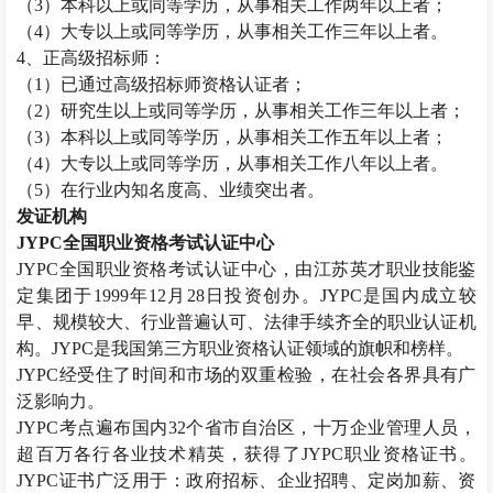
（
3
）本科以上或同等学历，从事相关工作两年以上者；
（
4
）大专以上或同等学历，从事相关工作三年以上者。
4
、正高级招标师：
（
1
）已通过高级招标师资格认证者；
（
2
）研究生以上或同等学历，从事相关工作三年以上者；
（
3
）本科以上或同等学历，从事相关工作五年以上者；
（
4
）大专以上或同等学历，从事相关工作八年以上者。
（
5
）在行业内知名度高、业绩突出者。
发证机构
JYPC
全国职业资格考试认证中心
JYPC
全国职业资格考试认证中心，由江苏英才职业技能鉴
定集团于
1999
年
12
月
28
日投资创办。
JYPC
是国内成立较
早、规模较大、行业普遍认可、法律手续齐全的职业认证机
构。
JYPC
是我国第三方职业资格认证领域的旗帜和榜样。
JYPC
经受住了时间和市场的双重检验，在社会各界具有广
泛影响力。
JYPC
考点遍布国内
32
个省市自治区，十万企业管理人员，
超百万各行各业技术精英，获得了
JYPC
职业资格证书。
JYPC
证书广泛用于：政府招标、企业招聘、定岗加薪、资