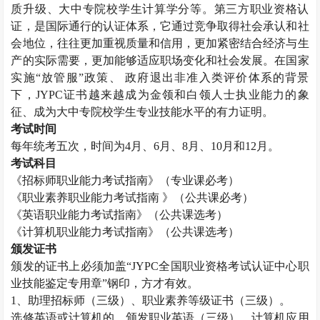
质升级、大中专院校学生计算学分等。第三方职业资格认
证，是国际通行的认证体系，它通过竞争取得社会承认和社
会地位，往往更加重视质量和信用，更加紧密结合经济与生
产的实际需要，更加能够适应职场变化和社会发展。在国家
实施“放管服”政策、 政府退出非准入类评价体系的背景
下，
JYPC
证书越来越成为金领和白领人士执业能力的象
征、成为大中专院校学生专业技能水平的有力证明。
考试时间
每年统考五次，时间为
4
月、
6
月、
8
月、
10
月和
12
月。
考试科目
《招标师职业能力考试指南》（专业课必考）
《职业素养职业能力考试指南 》（公共课必考）
《英语职业能力考试指南》（公共课选考）
《计算机职业能力考试指南》（公共课选考）
颁发证书
颁发的证书上必须加盖“
JYPC
全国职业资格考试认证中心职
业技能鉴定专用章”钢印，方才有效。
1
、助理招标师（三级）、职业素养等级证书（三级）。
选修英语或计算机的，颁发职业英语（三级）、计算机应用